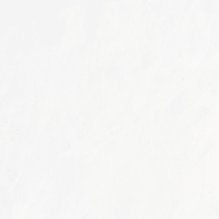
維持
保しま