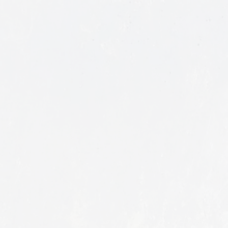
製品が
性を支