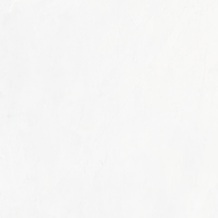
ていま
。